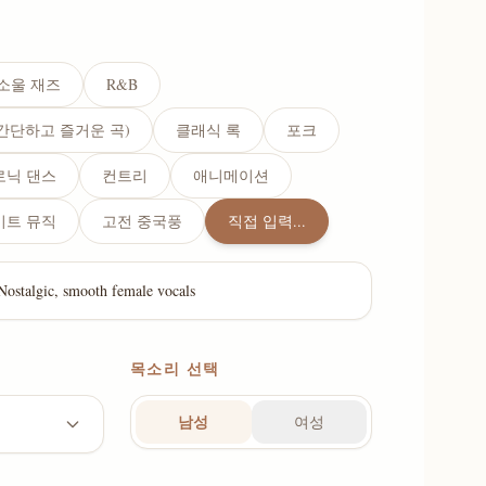
소울 재즈
R&B
(간단하고 즐거운 곡)
클래식 록
포크
로닉 댄스
컨트리
애니메이션
이트 뮤직
고전 중국풍
직접 입력...
목소리 선택
남성
여성