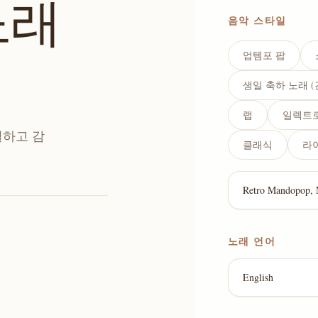
노래
음악 스타일
업템포 팝
생일 축하 노래 
랩
일렉트
별하고 감
클래식
라
노래 언어
English