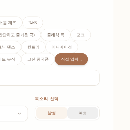
소울 재즈
R&B
(간단하고 즐거운 곡)
클래식 록
포크
로닉 댄스
컨트리
애니메이션
이트 뮤직
고전 중국풍
직접 입력...
목소리 선택
남성
여성