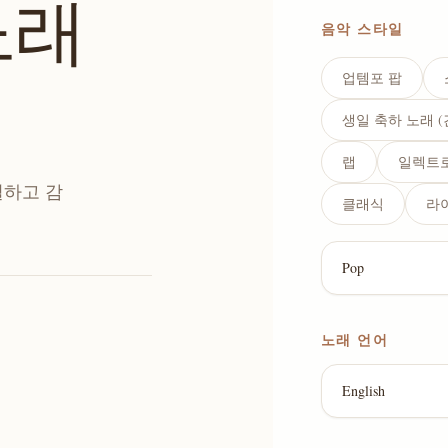
노래
음악 스타일
업템포 팝
생일 축하 노래 
랩
일렉트
별하고 감
클래식
라
노래 언어
English