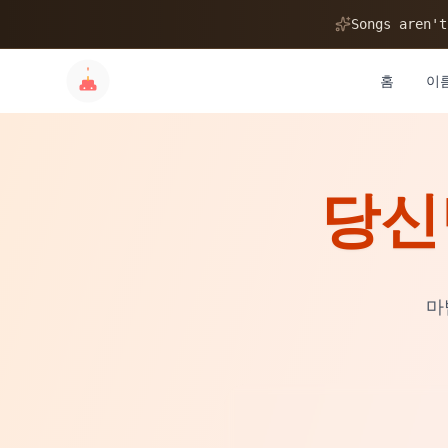
🎂
Songs aren't
홈
이
당신
✨
💝
마