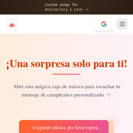
🎂
Custom songs for
Anniversary & Love ->
¡Una sorpresa solo para ti!
✨
💝
Abre esta mágica caja de música para escuchar tu
mensaje de cumpleaños personalizado.
✨
✨
Cargando música, por favor espera...
♫