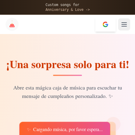
🎂
Custom songs for
Anniversary & Love ->
¡Una sorpresa solo para ti!
✨
💝
Abre esta mágica caja de música para escuchar tu
mensaje de cumpleaños personalizado.
✨
✨
Cargando música, por favor espera...
♫