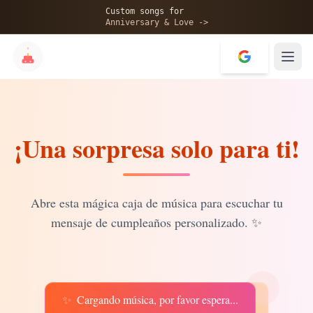
🎂
Custom songs for
Anniversary & Love ->
¡Una sorpresa solo para ti!
✨
💝
Abre esta mágica caja de música para escuchar tu
mensaje de cumpleaños personalizado.
✨
✨
Cargando música, por favor espera...
♫