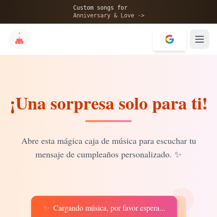
🎂
Custom songs for
Anniversary & Love ->
¡Una sorpresa solo para ti!
✨
💝
Abre esta mágica caja de música para escuchar tu
mensaje de cumpleaños personalizado.
✨
✨
Cargando música, por favor espera...
♫