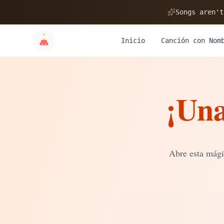
🎂
Songs aren't
Inicio
Canción con Nom
¡Una
✨
💝
Abre esta mági