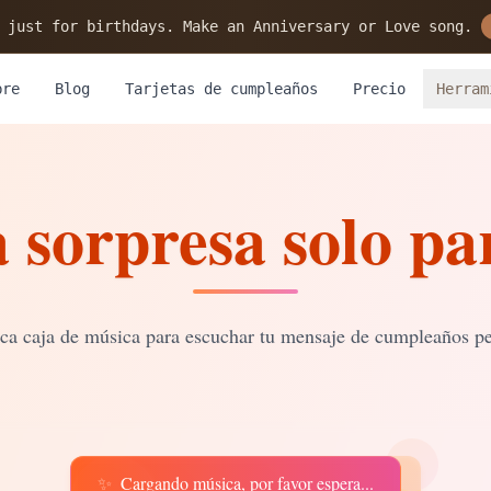
 just for birthdays. Make an Anniversary or Love song.
bre
Blog
Tarjetas de cumpleaños
Precio
Herram
 sorpresa solo par
ca caja de música para escuchar tu mensaje de cumpleaños pe
✨
Cargando música, por favor espera...