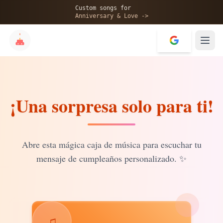
🎂
Custom songs for
Anniversary & Love ->
¡Una sorpresa solo para ti!
✨
💝
Abre esta mágica caja de música para escuchar tu
mensaje de cumpleaños personalizado.
✨
♫