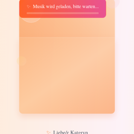
✨
Musik wird geladen, bitte warten...
♫
✨
Liebe/r Katgryn