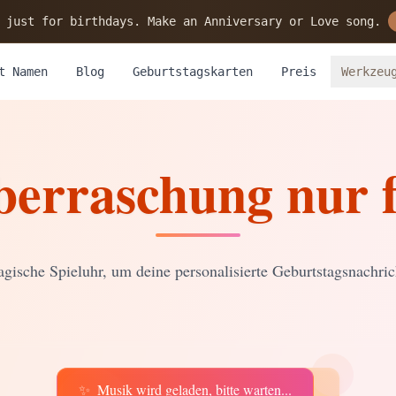
 just for birthdays. Make an Anniversary or Love song.
t Namen
Blog
Geburtstagskarten
Preis
Werkzeu
berraschung nur f
gische Spieluhr, um deine personalisierte Geburtstagsnachric
✨
Musik wird geladen, bitte warten...