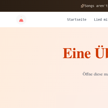
🎂
Songs aren't
Startseite
Lied mi
Eine Ü
✨
💝
Öffne diese ma