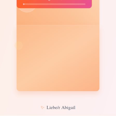
♫
✨
Liebe/r Abigail