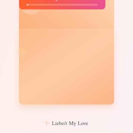
♫
✨
Liebe/r My Love