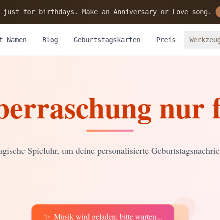
 just for birthdays. Make an Anniversary or Love song.
t Namen
Blog
Geburtstagskarten
Preis
Werkzeu
berraschung nur f
gische Spieluhr, um deine personalisierte Geburtstagsnachric
✨
Musik wird geladen, bitte warten...