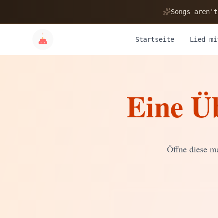
🎂
Songs aren't
Startseite
Lied mi
Eine Ü
✨
💝
Öffne diese ma