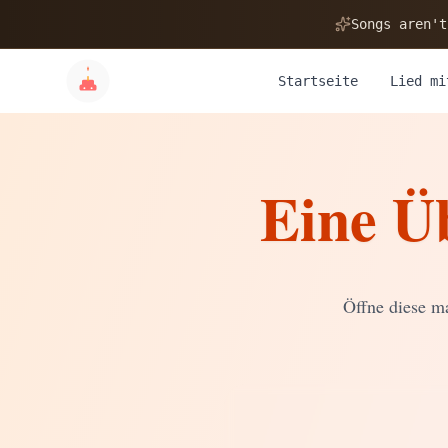
🎂
Songs aren't
Startseite
Lied mi
Eine Ü
✨
💝
Öffne diese ma