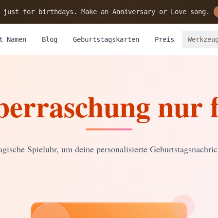
 just for birthdays. Make an Anniversary or Love song.
t Namen
Blog
Geburtstagskarten
Preis
Werkzeu
berraschung nur f
gische Spieluhr, um deine personalisierte Geburtstagsnachric