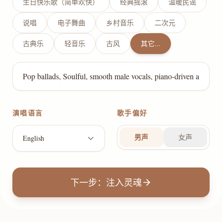
生日快乐歌（简单欢快）
经典摇滚
温暖民谣
说唱
电子舞曲
乡村音乐
二次元
古典乐
轻音乐
古风
其它...
演唱语言
歌手偏好
男声
女声
English
下一步：注入灵魂