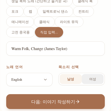
생일 축하 노래 (간단하고 즐거운 곡)
클래식 록
포크
랩
일렉트로닉 댄스
컨트리
애니메이션
클래식
라이트 뮤직
고전 중국풍
직접 입력...
노래 언어
목소리 선택
남성
여성
English
다음: 이야기 작성하기