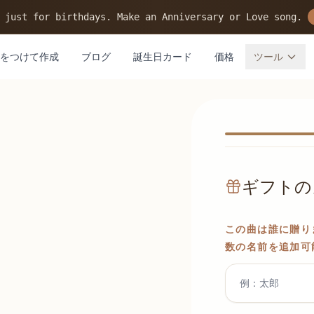
 just for birthdays. Make an Anniversary or Love song.
をつけて作成
ブログ
誕生日カード
価格
ツール
ギフトの
この曲は誰に贈り
数の名前を追加可