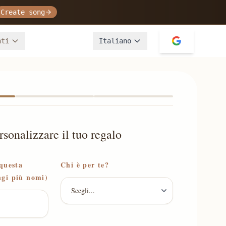
Create song
nti
Italiano
rsonalizzare il tuo regalo
 questa
Chi è per te?
gi più nomi)