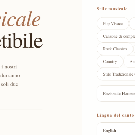
icale
Stile musicale
Pop Vivace
tibile
Canzone di comple
Rock Classico
Country
An
i nostri
Stile Tradizionale
odurranno
 soli due
Lingua del canto
English