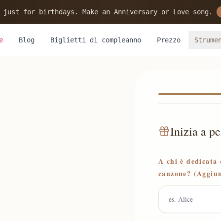
 just for birthdays. Make an Anniversary or Love song.
e
Blog
Biglietti di compleanno
Prezzo
Strume
Inizia a pe
A chi è dedicata
canzone? (Aggiun