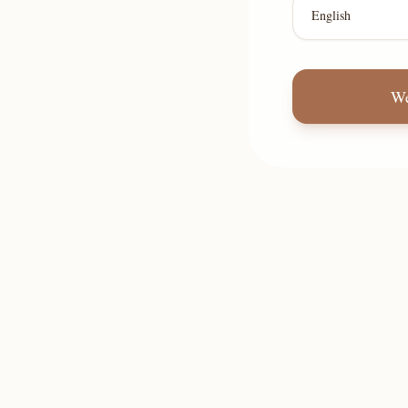
English
We