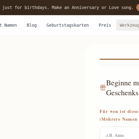
 just for birthdays. Make an Anniversary or Love song.
t Namen
Blog
Geburtstagskarten
Preis
Werkzeu
Beginne mi
Geschenks
Für wen ist diese
(Mehrere Namen 