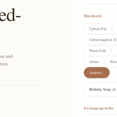
ed-
Musikstil
Upbeat Pop
Geburtstagslied (E
Warm Folk
gen und
Anime
Klas
tzen
Anderer...
Gesangssprache